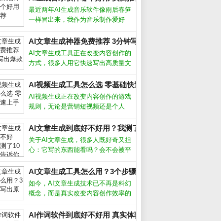
最近两年AI生成音乐软件像雨后春笋
一样冒出来，我作为音乐制作爱好
者，把市面上主流的几款都试了个
遍。说实话，从最初的简单旋律生
AI文章生成神器免费推荐 3分钟写出爆款文章_
成，到现在能产出接近专业编曲的完
AI文章生成工具正在改变内容创作的
整作品，进步速度让人惊叹。今天就
方式，很多人用它快速写出高质量文
跟大家聊聊我
案，但真的能完全替代人工吗？我用
了半年多，从最初的怀疑到现在的依
AI视频生成工具怎么选 零基础快速上手攻略_
_
赖，发现关键是把AI当成助手而非主
AI视频生成正在改变内容创作的游戏
角。它能帮你突破灵感枯竭，但最终
规则，无论是营销短视频还是个人
成品
Vlog，都能在几分钟内自动生成高质
量画面。作为长期使用各类AI工具的
AI文章生成到底好不好用？我测了10个工具告诉你真相_
创作者，我发现选对工具和方法，效
关于AI文章生成，很多人既好奇又担
率能提升十倍以上。AI视频生成靠谱
心：它写的东西能看吗？会不会被平
台判为作弊？经过半年多深度使用，
我实测了市面上主流工具，发现它并
AI文章生成工具怎么用？3个步骤写出原创爆款_
非万能，但用对方法确实能大幅提升
如今，AI文章生成技术已不再是科幻
写作效率。关键在于理解它的能力和
概念，而是真实改变内容创作效率的
局限，
利器。从自媒体小编到企业文案，越
来越多人开始借助AI写稿、润色、甚
AI作词软件到底好不好用 真实体验告诉你答案_