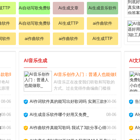
成TTP
Ai自动写歌免费软件
Ai生成文章
Ai生成音乐软件
作曲软件
Ai自动写歌免费软件
AI生成TTP
ai作曲软件
作词软件
ai作曲软件
ai作曲软件
AI生成TTP
AI音乐生成
AI
款歌吗 手把手教你玩转AI作歌_
AI音乐创作入门：普通人也能做歌_
奇AI
AI音乐正在改变我们听歌和写歌的
实原理
方式。过去觉得作曲编曲门槛很
现成歌
高，现在借助人工智能工具，即使
变化，
不懂乐理也能快速生成完整的伴奏
08-06
AI作词软件真的能写出好歌词吗 实测三款热门工具告诉你答案
08-06
告
规律。
甚至人声。这不仅是技术突破，更
“忧伤
让音乐创作变得人人可尝试。AI音
热门工具告诉你答案_
08-06
AI生成音乐软件哪个好用又免费_
08-06
A
乐怎么制作市面上主
略_
08-06
AI作曲软件真能写歌吗 我试了3款分享心得_
08-06
A