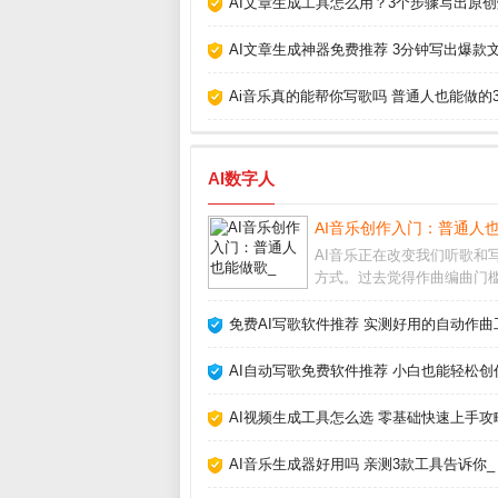
AI文章生成工具怎么用？3个步骤写出原创
AI文章生成神器免费推荐 3分钟写出爆款文
Ai音乐真的能帮你写歌吗 普通人也能做的
AI数字人
AI音乐创作入门：普通人
AI音乐正在改变我们听歌和
方式。过去觉得作曲编曲门
高，现在借助人工智能工具
不懂乐理也能快速生成完整
免费AI写歌软件推荐 实测好用的自动作曲
甚至人声。这不仅是技术突
让音乐创作变得人人可尝试。
AI自动写歌免费软件推荐 小白也能轻松创
乐怎么制作市面上主
AI视频生成工具怎么选 零基础快速上手攻
AI音乐生成器好用吗 亲测3款工具告诉你_