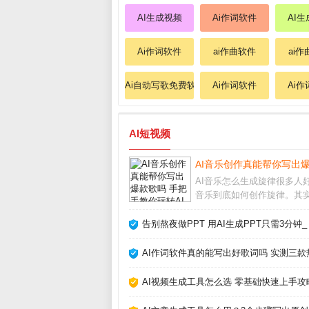
AI生成视频
Ai作词软件
AI生
Ai作词软件
ai作曲软件
ai
Ai自动写歌免费软件
Ai作词软件
Ai
AI短视频
AI音乐创作真能帮你写出爆
AI音乐怎么生成旋律很多人好
音乐到底如何创作旋律。其
并不复杂，AI通过学习海量
曲的节奏、和弦走向和音高
告别熬夜做PPT 用AI生成PPT只需3分钟_
逐渐掌握了人类音乐的基本
你只需输入风格关键词，比如
AI作词软件真的能写出好歌词吗 实测三款
的钢琴曲”或
AI视频生成工具怎么选 零基础快速上手攻