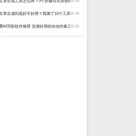
I文章生成工具怎么用？3个步骤写出原创爆款_
08-06
I文章生成到底好不好用？我测了10个工具告诉你真相_
08-06
费AI写歌软件推荐 实测好用的自动作曲工具_
08-06