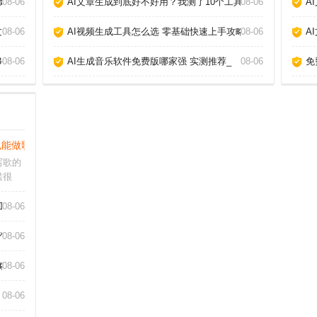
爆款_
08-06
AI文章生成到底好不好用？我测了10个工具告诉你真相_
08-06
A
章_
08-06
AI视频生成工具怎么选 零基础快速上手攻略_
08-06
A
3个神器_
08-06
AI生成音乐软件免费版哪家强 实测推荐_
08-06
免
也能做歌_
写歌的
槛很
，即使
的伴奏
工具_
08-06
破，更
AI音
作_
08-06
略_
08-06
08-06