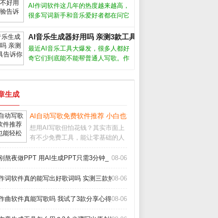
至批量生产内容。但很多人仍困惑：
AI作词软件这几年的热度越来越高，
AI写出来的文章会不会太机械？如何
很多写词新手和音乐爱好者都在问它
让
到底能不能派上用场。从我的实际体
验来看，它确实能帮我们快速生成歌
AI音乐生成器好用吗 亲测3款工具告诉你_
词框架，但要想写出真正打动人心的
最近AI音乐工具大爆发，很多人都好
句子，还得靠人工打磨。AI作词软件
奇它们到底能不能帮普通人写歌。作
怎么
为一个试过十几款产品的音乐爱好
者，我发现现在的AI音乐生成器已经
能产出相当完整的伴奏和人声，但离
文章生成
完美还有距离。下面分享我的实测经
验和避
AI自动写歌免费软件推荐 小白也能轻松创作_
想用AI写歌但怕花钱？其实市面上
有不少免费工具，能让零基础的人
也快速生成原创旋律。今天我就从
实际使用体验出发，聊聊几款真正
_
别熬夜做PPT 用AI生成PPT只需3分钟_
08-06
好用的AI自动写歌免费软件，帮你
绕过那些华而不实的坑。免费AI写
I作词软件真的能写出好歌词吗 实测三款热门工具告诉你答案_
08-06
歌软件哪个好用
I作曲软件真能写歌吗 我试了3款分享心得_
08-06